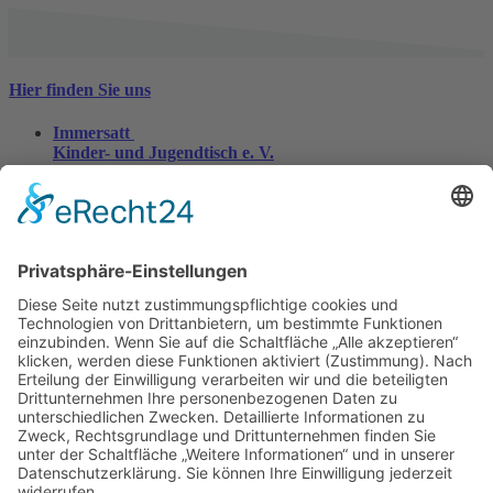
Hier finden Sie uns
Immersatt
Kinder- und Jugendtisch e. V.
Im Freihafen 8
47138 Duisburg
0203 - 456796-10
0203 - 456796-11
info@immersatt.org
Infos
Öffnungszeiten:
Montag - Freitag von 9:00 - 15:00 Uhr
Kontakt
Datenschutz