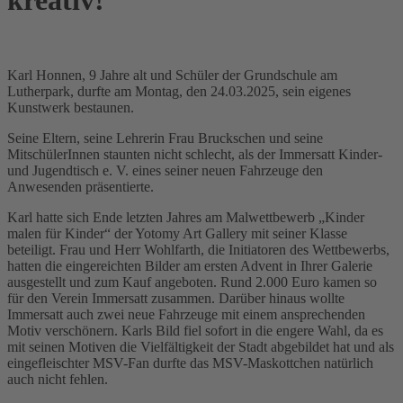
kreativ!
Karl Honnen, 9 Jahre alt und Schüler der Grundschule am
Lutherpark, durfte am Montag, den 24.03.2025, sein eigenes
Kunstwerk bestaunen.
Seine Eltern, seine Lehrerin Frau Bruckschen und seine
MitschülerInnen staunten nicht schlecht, als der Immersatt Kinder-
und Jugendtisch e. V. eines seiner neuen Fahrzeuge den
Anwesenden präsentierte.
Karl hatte sich Ende letzten Jahres am Malwettbewerb „Kinder
malen für Kinder“ der Yotomy Art Gallery mit seiner Klasse
beteiligt. Frau und Herr Wohlfarth, die Initiatoren des Wettbewerbs,
hatten die eingereichten Bilder am ersten Advent in Ihrer Galerie
ausgestellt und zum Kauf angeboten. Rund 2.000 Euro kamen so
für den Verein Immersatt zusammen. Darüber hinaus wollte
Immersatt auch zwei neue Fahrzeuge mit einem ansprechenden
Motiv verschönern. Karls Bild fiel sofort in die engere Wahl, da es
mit seinen Motiven die Vielfältigkeit der Stadt abgebildet hat und als
eingefleischter MSV-Fan durfte das MSV-Maskottchen natürlich
auch nicht fehlen.