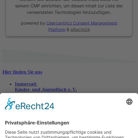
seinem CMP einrichten, um diesen Inhalt zur Liste der
verwendeten Technologien hinzuzufügen.
powered by
Usercentrics Consent Management
Platform
&
eRecht24
Hier finden Sie uns
Immersatt
Kinder- und Jugendtisch e. V.
Im Freihafen 8
47138 Duisburg
0203 - 456796-10
0203 - 456796-11
info@immersatt.org