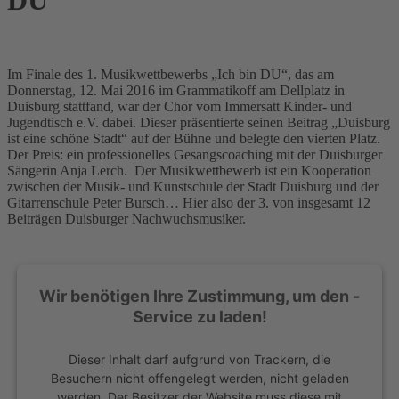
DU“
Im Finale des 1. Musikwettbewerbs „Ich bin DU“, das am
Donnerstag, 12. Mai 2016 im Grammatikoff am Dellplatz in
Duisburg stattfand, war der Chor vom Immersatt Kinder- und
Jugendtisch e.V. dabei. Dieser präsentierte seinen Beitrag „Duisburg
ist eine schöne Stadt“ auf der Bühne und belegte den vierten Platz.
Der Preis: ein professionelles Gesangscoaching mit der Duisburger
Sängerin Anja Lerch. Der Musikwettbewerb ist ein Kooperation
zwischen der Musik- und Kunstschule der Stadt Duisburg und der
Gitarrenschule Peter Bursch… Hier also der 3. von insgesamt 12
Beiträgen Duisburger Nachwuchsmusiker.
Wir benötigen Ihre Zustimmung, um den -
Service zu laden!
Dieser Inhalt darf aufgrund von Trackern, die
Besuchern nicht offengelegt werden, nicht geladen
werden. Der Besitzer der Website muss diese mit