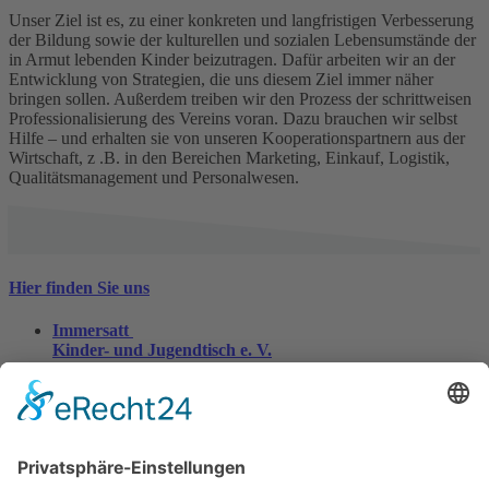
Unser Ziel ist es, zu einer konkreten und langfristigen Verbesserung
der Bildung sowie der kulturellen und sozialen Lebensumstände der
in Armut lebenden Kinder beizutragen. Dafür arbeiten wir an der
Entwicklung von Strategien, die uns diesem Ziel immer näher
bringen sollen. Außerdem treiben wir den Prozess der schrittweisen
Professionalisierung des Vereins voran. Dazu brauchen wir selbst
Hilfe – und erhalten sie von unseren Kooperationspartnern aus der
Wirtschaft, z .B. in den Bereichen Marketing, Einkauf, Logistik,
Qualitätsmanagement und Personalwesen.
Hier finden Sie uns
Immersatt
Kinder- und Jugendtisch e. V.
Im Freihafen 8
47138 Duisburg
0203 - 456796-10
0203 - 456796-11