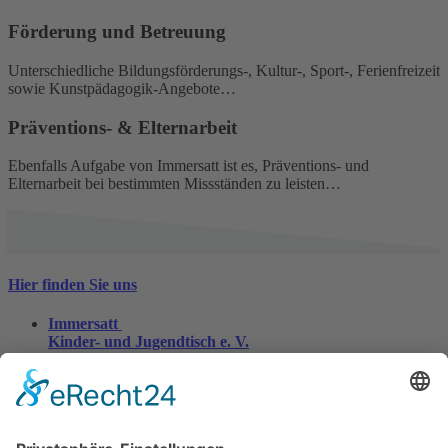
Förderung und Betreuung
Unterschiedliche Bildungsförderungs-, Kultur-, Sport-, Ferienfreizeit
sowie Kunstpädagogik-Angebote…
Präventions- & Elternarbeit
Ebenfalls Aufgabe von Immersatt ist es, Präventions- und
Elternarbeit bei bestimmten Missständen zu leisten…
Hier finden Sie uns
Immersatt
Kinder- und Jugendtisch e. V.
Im Freihafen 8
47138 Duisburg
0203 - 456796-10
0203 - 456796-11